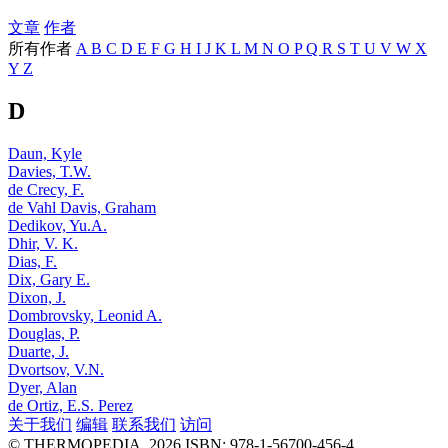
文章
作者
所有作者
A
B
C
D
E
F
G
H
I
J
K
L
M
N
O
P
Q
R
S
T
U
V
W
X
Y
Z
D
Daun, Kyle
Davies, T.W.
de Crecy, F.
de Vahl Davis, Graham
Dedikov, Yu.A.
Dhir, V. K.
Dias, F.
Dix, Gary E.
Dixon, J.
Dombrovsky, Leonid A.
Douglas, P.
Duarte, J.
Dvortsov, V.N.
Dyer, Alan
de Ortiz, E.S. Perez
关于我们
编辑
联系我们
访问
© THERMOPEDIA, 2026
ISBN: 978-1-56700-456-4