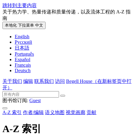
跳转到主要内容
关于热力学、热量传递和质量传递，以及流体工程的 A-Z 指
南
本地化 下拉菜单
中文
English
Русский
日本語
Português
Español
Français
Deutsch
关于我们
编辑
联系我们
访问
Begell House
（在新标签页中打
开）
图书馆订阅:
Guest
A-Z 索引
作者/编辑
语义地图
视觉画廊
贡献
A-Z 索引