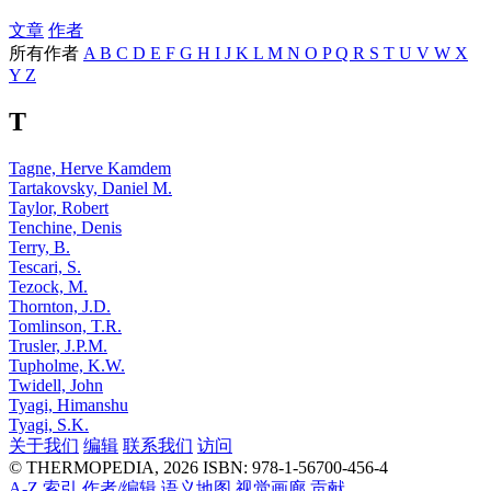
文章
作者
所有作者
A
B
C
D
E
F
G
H
I
J
K
L
M
N
O
P
Q
R
S
T
U
V
W
X
Y
Z
T
Tagne, Herve Kamdem
Tartakovsky, Daniel M.
Taylor, Robert
Tenchine, Denis
Terry, B.
Tescari, S.
Tezock, M.
Thornton, J.D.
Tomlinson, T.R.
Trusler, J.P.M.
Tupholme, K.W.
Twidell, John
Tyagi, Himanshu
Tyagi, S.K.
关于我们
编辑
联系我们
访问
© THERMOPEDIA, 2026
ISBN: 978-1-56700-456-4
A-Z 索引
作者/编辑
语义地图
视觉画廊
贡献