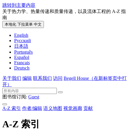
跳转到主要内容
关于热力学、热量传递和质量传递，以及流体工程的 A-Z 指
南
本地化 下拉菜单
中文
English
Русский
日本語
Português
Español
Français
Deutsch
关于我们
编辑
联系我们
访问
Begell House
（在新标签页中打
开）
图书馆订阅:
Guest
A-Z 索引
作者/编辑
语义地图
视觉画廊
贡献
A-Z 索引