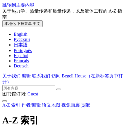
跳转到主要内容
关于热力学、热量传递和质量传递，以及流体工程的 A-Z 指
南
本地化 下拉菜单
中文
English
Русский
日本語
Português
Español
Français
Deutsch
关于我们
编辑
联系我们
访问
Begell House
（在新标签页中打
开）
图书馆订阅:
Guest
A-Z 索引
作者/编辑
语义地图
视觉画廊
贡献
A-Z 索引