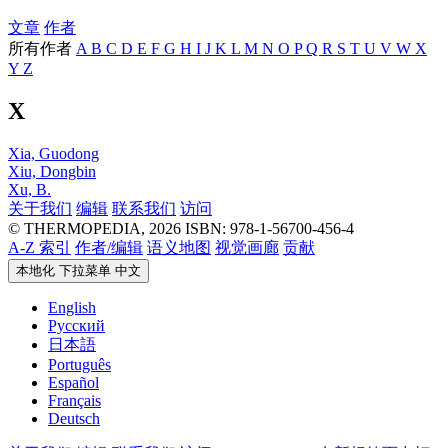
文章
作者
所有作者
A
B
C
D
E
F
G
H
I
J
K
L
M
N
O
P
Q
R
S
T
U
V
W
X
Y
Z
X
Xia, Guodong
Xiu, Dongbin
Xu, B.
关于我们
编辑
联系我们
访问
© THERMOPEDIA, 2026
ISBN: 978-1-56700-456-4
A-Z 索引
作者/编辑
语义地图
视觉画廊
贡献
本地化 下拉菜单
中文
English
Русский
日本語
Português
Español
Français
Deutsch