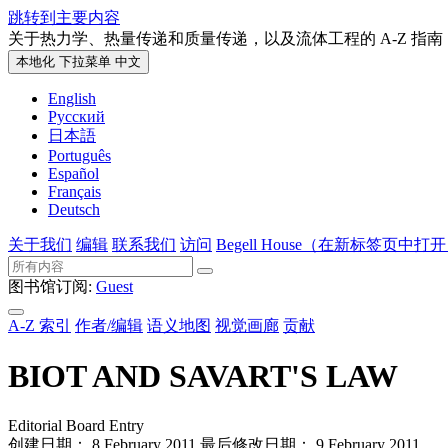
跳转到主要内容
关于热力学、热量传递和质量传递，以及流体工程的 A-Z 指南
本地化 下拉菜单
中文
English
Русский
日本語
Português
Español
Français
Deutsch
关于我们
编辑
联系我们
访问
Begell House
（在新标签页中打开
图书馆订阅:
Guest
A-Z 索引
作者/编辑
语义地图
视觉画廊
贡献
BIOT AND SAVART'S LAW
Editorial Board Entry
创建日期： 8 February 2011
最后修改日期： 9 February 2011