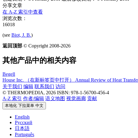
分享文章
在 A-Z 索引中查看
浏览次数：
16018
(see
Biot, J. B.
)
返回顶部
© Copyright 2008-2026
其他产品中的相关内容
Begell
House Inc.
（在新标签页中打开）
Annual Review of Heat Transfe
关于我们
编辑
联系我们
访问
© THERMOPEDIA, 2026
ISBN: 978-1-56700-456-4
A-Z 索引
作者/编辑
语义地图
视觉画廊
贡献
本地化 下拉菜单
中文
English
Русский
日本語
Português