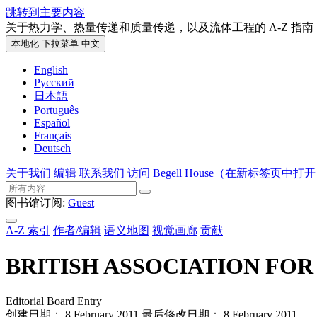
跳转到主要内容
关于热力学、热量传递和质量传递，以及流体工程的 A-Z 指南
本地化 下拉菜单
中文
English
Русский
日本語
Português
Español
Français
Deutsch
关于我们
编辑
联系我们
访问
Begell House
（在新标签页中打开
图书馆订阅:
Guest
A-Z 索引
作者/编辑
语义地图
视觉画廊
贡献
BRITISH ASSOCIATION FOR
Editorial Board Entry
创建日期： 8 February 2011
最后修改日期： 8 February 2011