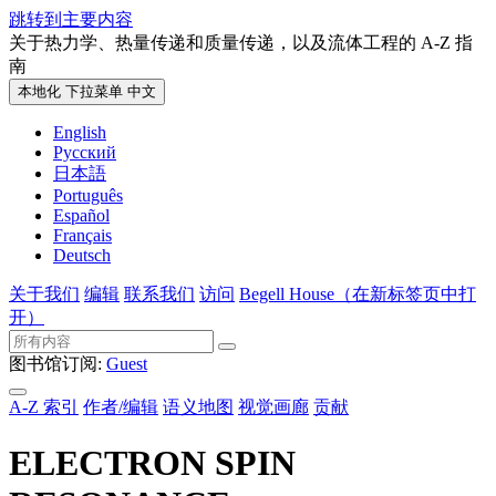
跳转到主要内容
关于热力学、热量传递和质量传递，以及流体工程的 A-Z 指
南
本地化 下拉菜单
中文
English
Русский
日本語
Português
Español
Français
Deutsch
关于我们
编辑
联系我们
访问
Begell House
（在新标签页中打
开）
图书馆订阅:
Guest
A-Z 索引
作者/编辑
语义地图
视觉画廊
贡献
ELECTRON SPIN