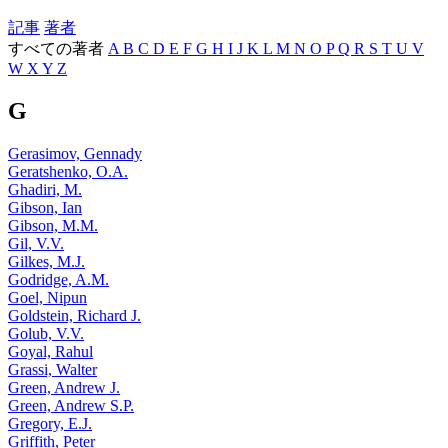
記事
著者
すべての著者
A
B
C
D
E
F
G
H
I
J
K
L
M
N
O
P
Q
R
S
T
U
V
W
X
Y
Z
G
Gerasimov, Gennady
Geratshenko, O.A.
Ghadiri, M.
Gibson, Ian
Gibson, M.M.
Gil, V.V.
Gilkes, M.J.
Godridge, A.M.
Goel, Nipun
Goldstein, Richard J.
Golub, V.V.
Goyal, Rahul
Grassi, Walter
Green, Andrew J.
Green, Andrew S.P.
Gregory, E.J.
Griffith, Peter