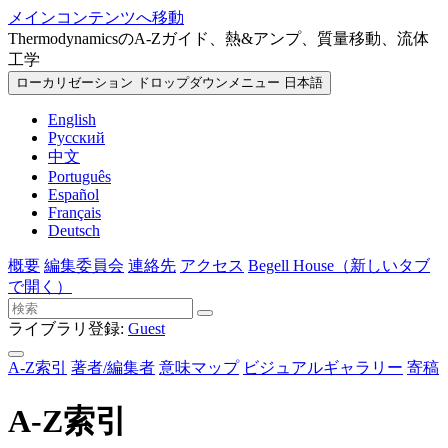
メインコンテンツへ移動
ThermodynamicsのA-Zガイド、熱&アンプ、質量移動、流体
工学
ローカリゼーション ドロップダウンメニュー
日本語
English
Русский
中文
Português
Español
Français
Deutsch
概要
編集委員会
連絡先
アクセス
Begell House
（新しいタブ
で開く）
ライブラリ登録:
Guest
A-Z索引
著者/編集者
意味マップ
ビジュアルギャラリー
寄稿
A-Z索引