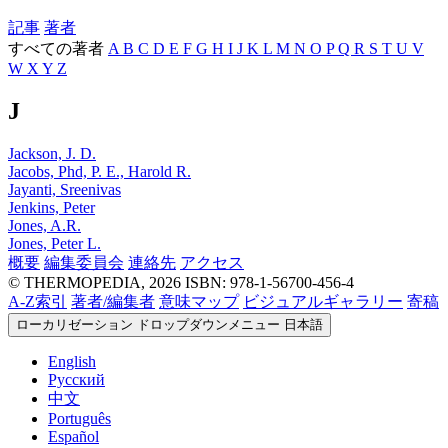
記事
著者
すべての著者
A
B
C
D
E
F
G
H
I
J
K
L
M
N
O
P
Q
R
S
T
U
V
W
X
Y
Z
J
Jackson, J. D.
Jacobs, Phd, P. E., Harold R.
Jayanti, Sreenivas
Jenkins, Peter
Jones, A.R.
Jones, Peter L.
概要
編集委員会
連絡先
アクセス
© THERMOPEDIA, 2026
ISBN: 978-1-56700-456-4
A-Z索引
著者/編集者
意味マップ
ビジュアルギャラリー
寄稿
ローカリゼーション ドロップダウンメニュー
日本語
English
Русский
中文
Português
Español