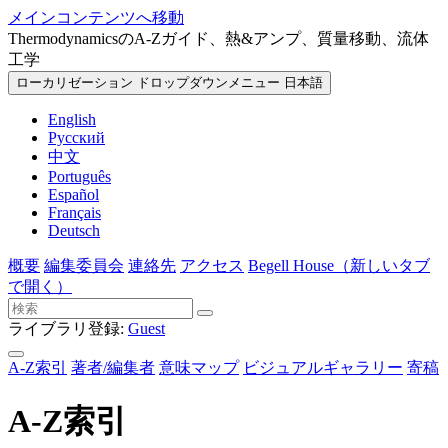
メインコンテンツへ移動
ThermodynamicsのA-Zガイド、熱&アンプ、質量移動、流体
工学
ローカリゼーション ドロップダウンメニュー
日本語
English
Русский
中文
Português
Español
Français
Deutsch
概要
編集委員会
連絡先
アクセス
Begell House
（新しいタブ
で開く）
ライブラリ登録:
Guest
A-Z索引
著者/編集者
意味マップ
ビジュアルギャラリー
寄稿
A-Z索引