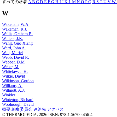
すべての著者
A
B
C
D
E
F
G
H
I
J
K
L
M
N
O
P
Q
R
S
T
U
V
W
W
Wakeham, W.A.
Wakeman, R.J.
Wallis, Graham B.
Walters, J.K.
Wang, Guo-Xiang
Ward, John A.
Watt, Muriel
Webb, David R.
Webber, D.M.
Weber, M.
Whitelaw, J. H.
Wilkie, David
Wilkinson, Gordon
Williams, A.
Willmott, A.J.
Winkler
Winterton, Richard
Woolnough, David
概要
編集委員会
連絡先
アクセス
© THERMOPEDIA, 2026
ISBN: 978-1-56700-456-4