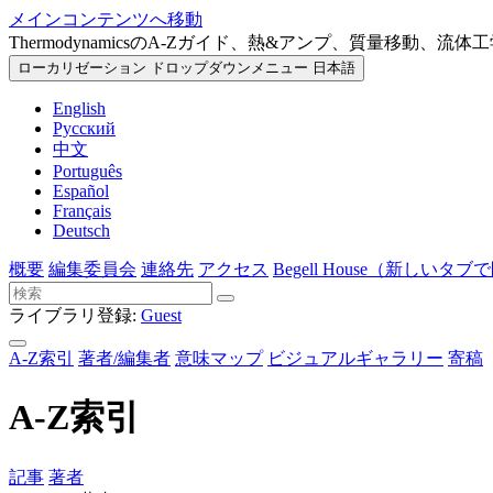
メインコンテンツへ移動
ThermodynamicsのA-Zガイド、熱&アンプ、質量移動、流体
ローカリゼーション ドロップダウンメニュー
日本語
English
Русский
中文
Português
Español
Français
Deutsch
概要
編集委員会
連絡先
アクセス
Begell House
（新しいタブで
ライブラリ登録:
Guest
A-Z索引
著者/編集者
意味マップ
ビジュアルギャラリー
寄稿
A-Z索引
記事
著者