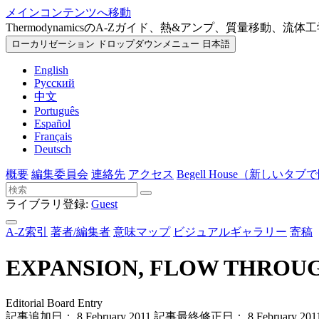
メインコンテンツへ移動
ThermodynamicsのA-Zガイド、熱&アンプ、質量移動、流体
ローカリゼーション ドロップダウンメニュー
日本語
English
Русский
中文
Português
Español
Français
Deutsch
概要
編集委員会
連絡先
アクセス
Begell House
（新しいタブで
ライブラリ登録:
Guest
A-Z索引
著者/編集者
意味マップ
ビジュアルギャラリー
寄稿
EXPANSION, FLOW THROU
Editorial Board Entry
記事追加日： 8 February 2011
記事最終修正日： 8 February 201