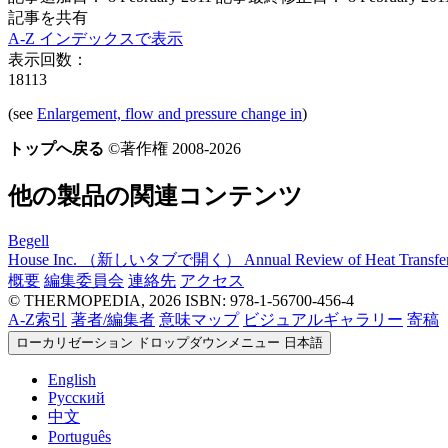
記事を共有
A-Z インデックスで表示
表示回数：
18113
(see
Enlargement, flow and pressure change in
)
トップへ戻る
©著作権 2008-2026
他の製品の関連コンテンツ
Begell
House Inc.
（新しいタブで開く）
Annual Review of Heat Transfe
概要
編集委員会
連絡先
アクセス
© THERMOPEDIA, 2026
ISBN: 978-1-56700-456-4
A-Z索引
著者/編集者
意味マップ
ビジュアルギャラリー
寄稿
ローカリゼーション ドロップダウンメニュー
日本語
English
Русский
中文
Português