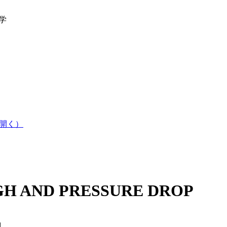
工学
開く）
GH AND PRESSURE DROP
1