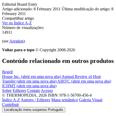
Editorial Board Entry
Artigo adicionado: 8 February 2011
Última modificação do artigo: 8
February 2011
Compartilhar artigo
Ver no Índice A-Z
Número de visualizações:
14911
(see
Aeration
)
Voltar para o topo
© Copyright 2008-2026
Conteúdo relacionado em outros produtos
Begell
House Inc.
(abrir em uma nova aba)
Annual Review of Heat
Transfer
(abrir em uma nova aba)
AIHTC
(abrir em uma nova aba)
ICHMT
(abrir em uma nova aba)
Sobre
Editores
Contato
Acesso
© THERMOPEDIA, 2026
ISBN: 978-1-56700-456-4
Índice A-Z
Autores / Editores
Mapa semântico
Galeria Visual
Contribuir
Localização menu suspenso
Português