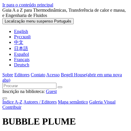
Ir para o conteúdo principal
Guia A a Z para Thermodinâmicas, Transferência de calor e massa,
e Engenharia de Fluidos
Localização menu suspenso
Português
English
Русский
中文
日本語
Español
Français
Deutsch
Sobre
Editores
Contato
Acesso
Begell House
(abrir em uma nova
aba)
Inscrição na biblioteca:
Guest
Índice A-Z
Autores / Editores
Mapa semântico
Galeria Visual
Contribuir
BUBBLE PLUME