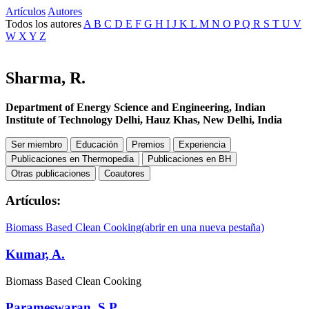
Artículos
Autores
Todos los autores
A
B
C
D
E
F
G
H
I
J
K
L
M
N
O
P
Q
R
S
T
U
V
W
X
Y
Z
Sharma, R.
Department of Energy Science and Engineering, Indian
Institute of Technology Delhi, Hauz Khas, New Delhi, India
Ser miembro
Educación
Premios
Experiencia
Publicaciones en Thermopedia
Publicaciones en BH
Otras publicaciones
Coautores
Artículos:
Biomass Based Clean Cooking
(abrir en una nueva pestaña)
Kumar, A.
Biomass Based Clean Cooking
Parameswaran, S.P.