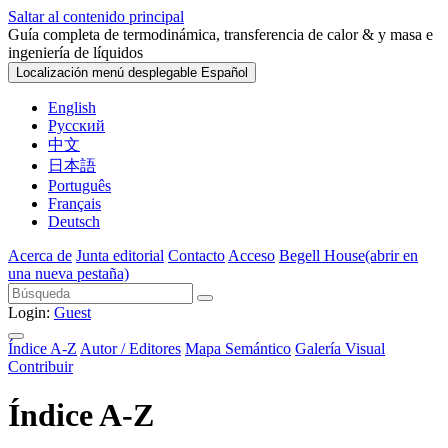
Saltar al contenido principal
Guía completa de termodinámica, transferencia de calor & y masa e
ingeniería de líquidos
Localización menú desplegable
Español
English
Русский
中文
日本語
Português
Français
Deutsch
Acerca de
Junta editorial
Contacto
Acceso
Begell House
(abrir en
una nueva pestaña)
Login:
Guest
Índice A-Z
Autor / Editores
Mapa Semántico
Galería Visual
Contribuir
Índice A-Z