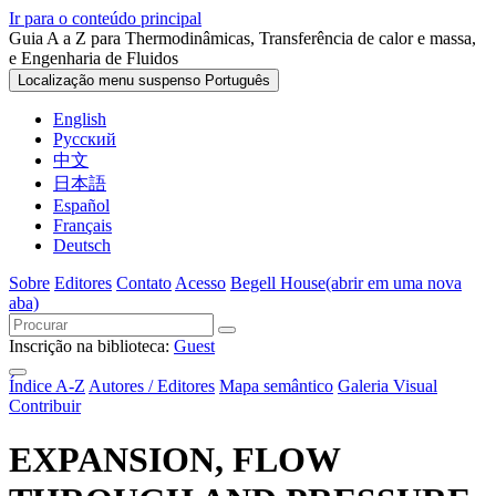
Ir para o conteúdo principal
Guia A a Z para Thermodinâmicas, Transferência de calor e massa,
e Engenharia de Fluidos
Localização menu suspenso
Português
English
Русский
中文
日本語
Español
Français
Deutsch
Sobre
Editores
Contato
Acesso
Begell House
(abrir em uma nova
aba)
Inscrição na biblioteca:
Guest
Índice A-Z
Autores / Editores
Mapa semântico
Galeria Visual
Contribuir
EXPANSION, FLOW