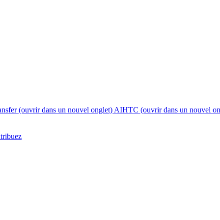
nsfer
(ouvrir dans un nouvel onglet)
AIHTC
(ouvrir dans un nouvel on
tribuez