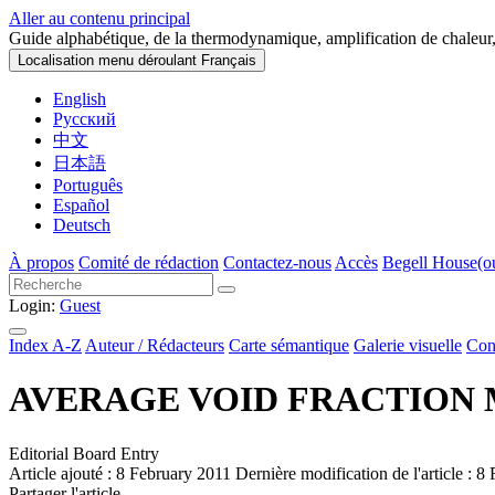
Aller au contenu principal
Guide alphabétique, de la thermodynamique, amplification de chaleur,
Localisation menu déroulant
Français
English
Русский
中文
日本語
Português
Español
Deutsch
À propos
Comité de rédaction
Contactez-nous
Accès
Begell House
(o
Login:
Guest
Index A-Z
Auteur / Rédacteurs
Carte sémantique
Galerie visuelle
Con
AVERAGE VOID FRACTION
Editorial Board Entry
Article ajouté : 8 February 2011
Dernière modification de l'article : 
Partager l'article