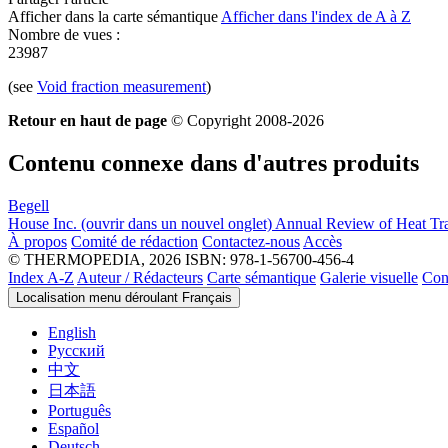
Afficher dans la carte sémantique
Afficher dans l'index de A à Z
Nombre de vues :
23987
(see
Void fraction measurement
)
Retour en haut de page
© Copyright 2008-2026
Contenu connexe dans d'autres produits
Begell
House Inc.
(ouvrir dans un nouvel onglet)
Annual Review of Heat Tra
À propos
Comité de rédaction
Contactez-nous
Accès
© THERMOPEDIA, 2026
ISBN: 978-1-56700-456-4
Index A-Z
Auteur / Rédacteurs
Carte sémantique
Galerie visuelle
Con
Localisation menu déroulant
Français
English
Русский
中文
日本語
Português
Español
Deutsch