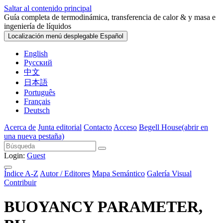
Saltar al contenido principal
Guía completa de termodinámica, transferencia de calor & y masa e
ingeniería de líquidos
Localización menú desplegable
Español
English
Русский
中文
日本語
Português
Français
Deutsch
Acerca de
Junta editorial
Contacto
Acceso
Begell House
(abrir en
una nueva pestaña)
Login:
Guest
Índice A-Z
Autor / Editores
Mapa Semántico
Galería Visual
Contribuir
BUOYANCY PARAMETER,