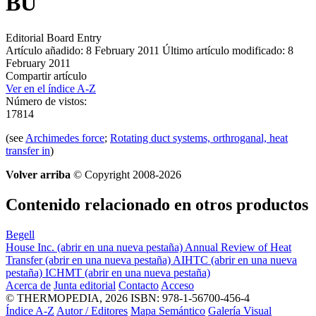
BU
Editorial Board Entry
Artículo añadido: 8 February 2011
Último artículo modificado: 8
February 2011
Compartir artículo
Ver en el índice A-Z
Número de vistos:
17814
(see
Archimedes force
;
Rotating duct systems, orthroganal, heat
transfer in
)
Volver arriba
© Copyright 2008-2026
Contenido relacionado en otros productos
Begell
House Inc.
(abrir en una nueva pestaña)
Annual Review of Heat
Transfer
(abrir en una nueva pestaña)
AIHTC
(abrir en una nueva
pestaña)
ICHMT
(abrir en una nueva pestaña)
Acerca de
Junta editorial
Contacto
Acceso
© THERMOPEDIA, 2026
ISBN: 978-1-56700-456-4
Índice A-Z
Autor / Editores
Mapa Semántico
Galería Visual