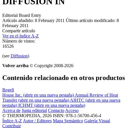
DIFFUSION IN
Editorial Board Entry
Artículo añadido: 8 February 2011
Último artículo modificado: 8
February 2011
Compartir artículo
Ver en el índice A-Z
Número de vistos:
16526
(see
Diffusion
)
Volver arriba
© Copyright 2008-2026
Contenido relacionado en otros productos
Begell
House Inc.
(abrir en una nueva pestaña)
Annual Review of Heat
Transfer
(abrir en una nueva pestaña)
AIHTC
(abrir en una nueva
pestaña)
ICHMT
(abrir en una nueva pestaña)
Acerca de
Junta editorial
Contacto
Acceso
© THERMOPEDIA, 2026
ISBN: 978-1-56700-456-4
Índice A-Z
Autor / Editores
Mapa Semántico
Galería Visual
Contribuir