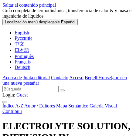
Saltar al contenido principal
Guía completa de termodinámica, transferencia de calor & y masa e
ingeniería de líquidos
Localización menú desplegable
Español
English
Русский
中文
日本語
Português
Français
Deutsch
Acerca de
Junta editorial
Contacto
Acceso
Begell House
(abrir en
una nueva pestaña)
Login:
Guest
Índice A-Z
Autor / Editores
Mapa Semántico
Galería Visual
Contribuir
ELECTROLYTE SOLUTION,