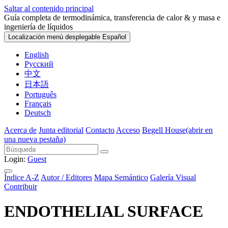
Saltar al contenido principal
Guía completa de termodinámica, transferencia de calor & y masa e
ingeniería de líquidos
Localización menú desplegable
Español
English
Русский
中文
日本語
Português
Français
Deutsch
Acerca de
Junta editorial
Contacto
Acceso
Begell House
(abrir en
una nueva pestaña)
Login:
Guest
Índice A-Z
Autor / Editores
Mapa Semántico
Galería Visual
Contribuir
ENDOTHELIAL SURFACE