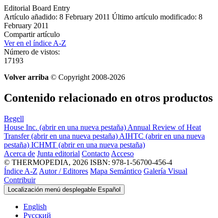
Editorial Board Entry
Artículo añadido: 8 February 2011
Último artículo modificado: 8
February 2011
Compartir artículo
Ver en el índice A-Z
Número de vistos:
17193
Volver arriba
© Copyright 2008-2026
Contenido relacionado en otros productos
Begell
House Inc.
(abrir en una nueva pestaña)
Annual Review of Heat
Transfer
(abrir en una nueva pestaña)
AIHTC
(abrir en una nueva
pestaña)
ICHMT
(abrir en una nueva pestaña)
Acerca de
Junta editorial
Contacto
Acceso
© THERMOPEDIA, 2026
ISBN: 978-1-56700-456-4
Índice A-Z
Autor / Editores
Mapa Semántico
Galería Visual
Contribuir
Localización menú desplegable
Español
English
Русский