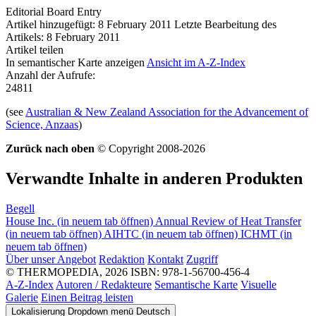
Editorial Board Entry
Artikel hinzugefügt: 8 February 2011
Letzte Bearbeitung des
Artikels: 8 February 2011
Artikel teilen
In semantischer Karte anzeigen
Ansicht im A-Z-Index
Anzahl der Aufrufe:
24811
(see
Australian & New Zealand Association for the Advancement of
Science, Anzaas
)
Zurück nach oben
© Copyright 2008-2026
Verwandte Inhalte in anderen Produkten
Begell
House Inc.
(in neuem tab öffnen)
Annual Review of Heat Transfer
(in neuem tab öffnen)
AIHTC
(in neuem tab öffnen)
ICHMT
(in
neuem tab öffnen)
Über unser Angebot
Redaktion
Kontakt
Zugriff
© THERMOPEDIA, 2026
ISBN: 978-1-56700-456-4
A-Z-Index
Autoren / Redakteure
Semantische Karte
Visuelle
Galerie
Einen Beitrag leisten
Lokalisierung Dropdown menü
Deutsch