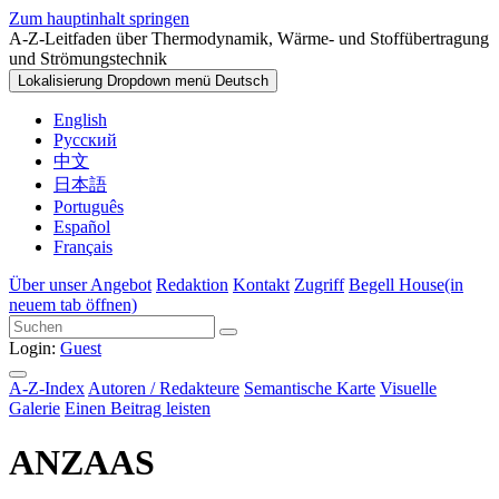
Zum hauptinhalt springen
A-Z-Leitfaden über Thermodynamik, Wärme- und Stoffübertragung
und Strömungstechnik
Lokalisierung Dropdown menü
Deutsch
English
Русский
中文
日本語
Português
Español
Français
Über unser Angebot
Redaktion
Kontakt
Zugriff
Begell House
(in
neuem tab öffnen)
Login:
Guest
A-Z-Index
Autoren / Redakteure
Semantische Karte
Visuelle
Galerie
Einen Beitrag leisten
ANZAAS