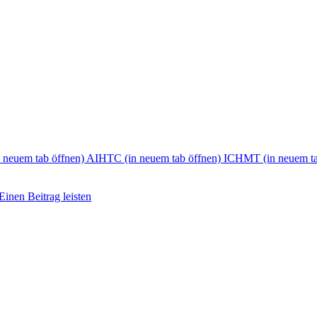
n neuem tab öffnen)
AIHTC
(in neuem tab öffnen)
ICHMT
(in neuem t
Einen Beitrag leisten