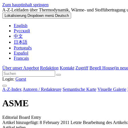
Zum hauptinhalt springen
A-Z-Leitfaden über Thermodynamik, Wärme- und Stoffübertragung 
Lokalisierung Dropdown menü
Deutsch
English
Русский
中文
日本語
Português
Español
Français
Über unser Angebot
Redaktion
Kontakt
Zugriff
Begell House
(in neu
Login:
Guest
A-Z-Index
Autoren / Redakteure
Semantische Karte
Visuelle Galerie
ASME
Editorial Board Entry
Artikel hinzugefügt: 8 February 2011
Letzte Bearbeitung des Artikels
Artikel teilen