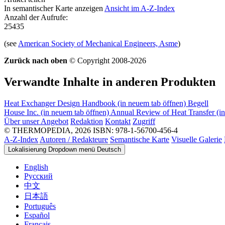
In semantischer Karte anzeigen
Ansicht im A-Z-Index
Anzahl der Aufrufe:
25435
(see
American Society of Mechanical Engineers, Asme
)
Zurück nach oben
© Copyright 2008-2026
Verwandte Inhalte in anderen Produkten
Heat Exchanger Design Handbook
(in neuem tab öffnen)
Begell
House Inc.
(in neuem tab öffnen)
Annual Review of Heat Transfer
(i
Über unser Angebot
Redaktion
Kontakt
Zugriff
© THERMOPEDIA, 2026
ISBN: 978-1-56700-456-4
A-Z-Index
Autoren / Redakteure
Semantische Karte
Visuelle Galerie
Lokalisierung Dropdown menü
Deutsch
English
Русский
中文
日本語
Português
Español
Français