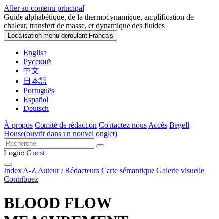
Aller au contenu principal
Guide alphabétique, de la thermodynamique, amplification de
chaleur, transfert de masse, et dynamique des fluides
Localisation menu déroulant
Français
English
Русский
中文
日本語
Português
Español
Deutsch
À propos
Comité de rédaction
Contactez-nous
Accès
Begell
House
(ouvrir dans un nouvel onglet)
Login:
Guest
Index A-Z
Auteur / Rédacteurs
Carte sémantique
Galerie visuelle
Contribuez
BLOOD FLOW