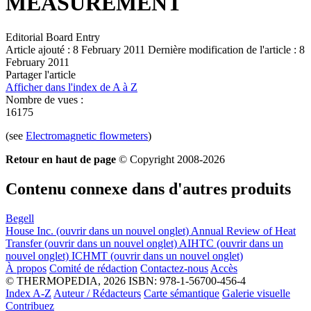
MEASUREMENT
Editorial Board Entry
Article ajouté : 8 February 2011
Dernière modification de l'article : 8
February 2011
Partager l'article
Afficher dans l'index de A à Z
Nombre de vues :
16175
(see
Electromagnetic flowmeters
)
Retour en haut de page
© Copyright 2008-2026
Contenu connexe dans d'autres produits
Begell
House Inc.
(ouvrir dans un nouvel onglet)
Annual Review of Heat
Transfer
(ouvrir dans un nouvel onglet)
AIHTC
(ouvrir dans un
nouvel onglet)
ICHMT
(ouvrir dans un nouvel onglet)
À propos
Comité de rédaction
Contactez-nous
Accès
© THERMOPEDIA, 2026
ISBN: 978-1-56700-456-4
Index A-Z
Auteur / Rédacteurs
Carte sémantique
Galerie visuelle
Contribuez