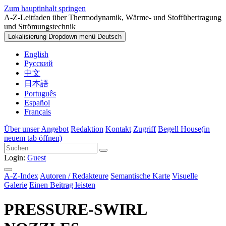
Zum hauptinhalt springen
A-Z-Leitfaden über Thermodynamik, Wärme- und Stoffübertragung
und Strömungstechnik
Lokalisierung Dropdown menü
Deutsch
English
Русский
中文
日本語
Português
Español
Français
Über unser Angebot
Redaktion
Kontakt
Zugriff
Begell House
(in
neuem tab öffnen)
Login:
Guest
A-Z-Index
Autoren / Redakteure
Semantische Karte
Visuelle
Galerie
Einen Beitrag leisten
PRESSURE-SWIRL