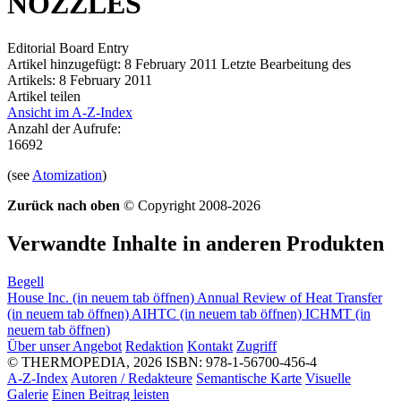
NOZZLES
Editorial Board Entry
Artikel hinzugefügt: 8 February 2011
Letzte Bearbeitung des
Artikels: 8 February 2011
Artikel teilen
Ansicht im A-Z-Index
Anzahl der Aufrufe:
16692
(see
Atomization
)
Zurück nach oben
© Copyright 2008-2026
Verwandte Inhalte in anderen Produkten
Begell
House Inc.
(in neuem tab öffnen)
Annual Review of Heat Transfer
(in neuem tab öffnen)
AIHTC
(in neuem tab öffnen)
ICHMT
(in
neuem tab öffnen)
Über unser Angebot
Redaktion
Kontakt
Zugriff
© THERMOPEDIA, 2026
ISBN: 978-1-56700-456-4
A-Z-Index
Autoren / Redakteure
Semantische Karte
Visuelle
Galerie
Einen Beitrag leisten