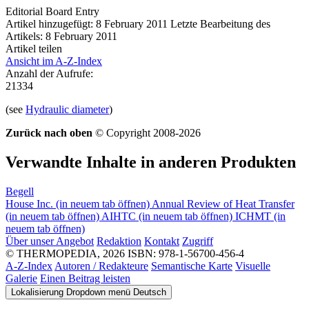
Editorial Board Entry
Artikel hinzugefügt: 8 February 2011
Letzte Bearbeitung des
Artikels: 8 February 2011
Artikel teilen
Ansicht im A-Z-Index
Anzahl der Aufrufe:
21334
(see
Hydraulic diameter
)
Zurück nach oben
© Copyright 2008-2026
Verwandte Inhalte in anderen Produkten
Begell
House Inc.
(in neuem tab öffnen)
Annual Review of Heat Transfer
(in neuem tab öffnen)
AIHTC
(in neuem tab öffnen)
ICHMT
(in
neuem tab öffnen)
Über unser Angebot
Redaktion
Kontakt
Zugriff
© THERMOPEDIA, 2026
ISBN: 978-1-56700-456-4
A-Z-Index
Autoren / Redakteure
Semantische Karte
Visuelle
Galerie
Einen Beitrag leisten
Lokalisierung Dropdown menü
Deutsch