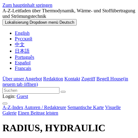
Zum hauptinhalt springen
A-Z-Leitfaden über Thermodynamik, Wärme- und Stoffübertragung
und Strömungstechnik
Lokalisierung Dropdown menü
Deutsch
English
Русский
中文
日本語
Português
Español
Français
Über unser Angebot
Redaktion
Kontakt
Zugriff
Begell House
(in
neuem tab öffnen)
Login:
Guest
A-Z-Index
Autoren / Redakteure
Semantische Karte
Visuelle
Galerie
Einen Beitrag leisten
RADIUS, HYDRAULIC