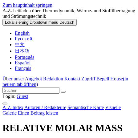
Zum hauptinhalt springen
A-Z-Leitfaden über Thermodynamik, Wärme- und Stoffübertragung
und Strömungstechnik
Lokalisierung Dropdown menü
Deutsch
English
Русский
中文
日本語
Português
Español
Français
Über unser Angebot
Redaktion
Kontakt
Zugriff
Begell House
(in
neuem tab öffnen)
Login:
Guest
A-Z-Index
Autoren / Redakteure
Semantische Karte
Visuelle
Galerie
Einen Beitrag leisten
RELATIVE MOLAR MASS