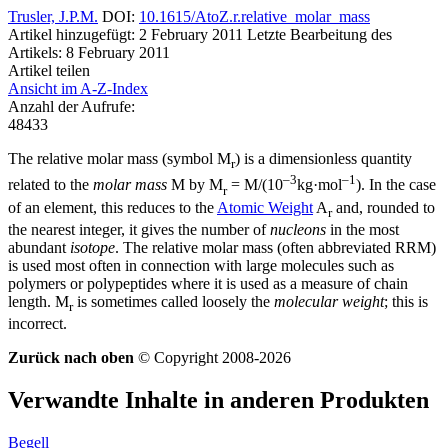
Trusler, J.P.M.
DOI:
10.1615/AtoZ.r.relative_molar_mass
Artikel hinzugefügt: 2 February 2011
Letzte Bearbeitung des
Artikels: 8 February 2011
Artikel teilen
Ansicht im A-Z-Index
Anzahl der Aufrufe:
48433
The relative molar mass (symbol M
) is a dimensionless quantity
r
–3
–1
related to the
molar mass
M by M
= M/(10
kg·mol
). In the case
r
of an element, this reduces to the
Atomic Weight
A
and, rounded to
r
the nearest integer, it gives the number of
nucleons
in the most
abundant
isotope
. The relative molar mass (often abbreviated RRM)
is used most often in connection with large molecules such as
polymers or polypeptides where it is used as a measure of chain
length. M
is sometimes called loosely the
molecular weight
; this is
r
incorrect.
Zurück nach oben
© Copyright 2008-2026
Verwandte Inhalte in anderen Produkten
Begell