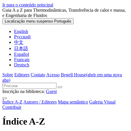
Ir para o conteúdo principal
Guia A a Z para Thermodinâmicas, Transferência de calor e massa,
e Engenharia de Fluidos
Localização menu suspenso
Português
English
Русский
中文
日本語
Español
Français
Deutsch
Sobre
Editores
Contato
Acesso
Begell House
(abrir em uma nova
aba)
Inscrição na biblioteca:
Guest
Índice A-Z
Autores / Editores
Mapa semântico
Galeria Visual
Contribuir
Índice A-Z