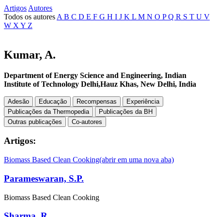
Artigos
Autores
Todos os autores
A
B
C
D
E
F
G
H
I
J
K
L
M
N
O
P
Q
R
S
T
U
V
W
X
Y
Z
Kumar, A.
Department of Energy Science and Engineering, Indian
Institute of Technology Delhi,Hauz Khas, New Delhi, India
Adesão
Educação
Recompensas
Experiência
Publicações da Thermopedia
Publicações da BH
Outras publicações
Co-autores
Artigos:
Biomass Based Clean Cooking
(abrir em uma nova aba)
Parameswaran, S.P.
Biomass Based Clean Cooking
Sharma, R.