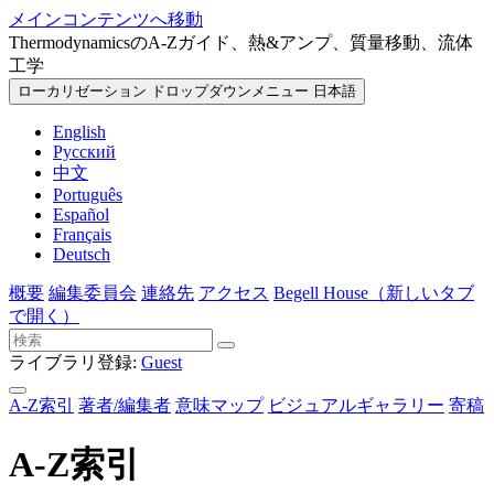
メインコンテンツへ移動
ThermodynamicsのA-Zガイド、熱&アンプ、質量移動、流体
工学
ローカリゼーション ドロップダウンメニュー
日本語
English
Русский
中文
Português
Español
Français
Deutsch
概要
編集委員会
連絡先
アクセス
Begell House
（新しいタブ
で開く）
ライブラリ登録:
Guest
A-Z索引
著者/編集者
意味マップ
ビジュアルギャラリー
寄稿
A-Z索引