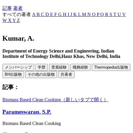
記事
著者
すべての著者
A
B
C
D
E
F
G
H
I
J
K
L
M
N
O
P
Q
R
S
T
U
V
W
X
Y
Z
Kumar, A.
Department of Energy Science and Engineering, Indian
Institute of Technology Delhi,Hauz Khas, New Delhi, India
メンバーシップ
学歴
受賞経験
職務経験
Thermopedia出版物
BH出版物
その他の出版物
共著者
記事：
Biomass Based Clean Cooking
（新しいタブで開く）
Parameswaran, S.P.
Biomass Based Clean Cooking