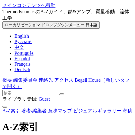
メインコンテンツへ移動
ThermodynamicsのA-Zガイド、熱&アンプ、質量移動、流体
工学
ローカリゼーション ドロップダウンメニュー
日本語
English
Русский
中文
Português
Español
Français
Deutsch
概要
編集委員会
連絡先
アクセス
Begell House
（新しいタブ
で開く）
ライブラリ登録:
Guest
A-Z索引
著者/編集者
意味マップ
ビジュアルギャラリー
寄稿
A-Z索引