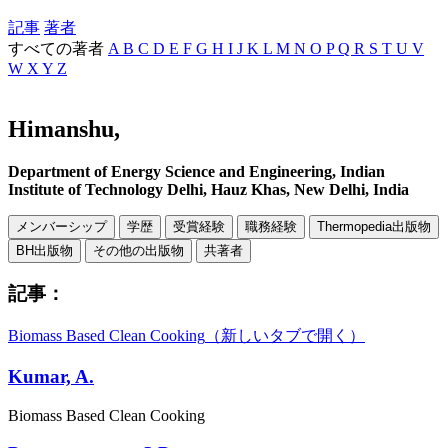
記事
著者
すべての著者
A
B
C
D
E
F
G
H
I
J
K
L
M
N
O
P
Q
R
S
T
U
V
W
X
Y
Z
Himanshu,
Department of Energy Science and Engineering, Indian
Institute of Technology Delhi, Hauz Khas, New Delhi, India
メンバーシップ
学歴
受賞経験
職務経験
Thermopedia出版物
BH出版物
その他の出版物
共著者
記事：
Biomass Based Clean Cooking
（新しいタブで開く）
Kumar, A.
Biomass Based Clean Cooking