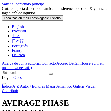
Saltar al contenido principal
Guía completa de termodinámica, transferencia de calor & y masa e
ingeniería de líquidos
Localización menú desplegable
Español
English
Русский
中文
日本語
Português
Français
Deutsch
Acerca de
Junta editorial
Contacto
Acceso
Begell House
(abrir en
una nueva pestaña)
Login:
Guest
Índice A-Z
Autor / Editores
Mapa Semántico
Galería Visual
Contribuir
AVERAGE PHASE