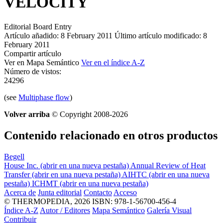
VELOCITY
Editorial Board Entry
Artículo añadido: 8 February 2011
Último artículo modificado: 8
February 2011
Compartir artículo
Ver en Mapa Semántico
Ver en el índice A-Z
Número de vistos:
24296
(see
Multiphase flow
)
Volver arriba
© Copyright 2008-2026
Contenido relacionado en otros productos
Begell
House Inc.
(abrir en una nueva pestaña)
Annual Review of Heat
Transfer
(abrir en una nueva pestaña)
AIHTC
(abrir en una nueva
pestaña)
ICHMT
(abrir en una nueva pestaña)
Acerca de
Junta editorial
Contacto
Acceso
© THERMOPEDIA, 2026
ISBN: 978-1-56700-456-4
Índice A-Z
Autor / Editores
Mapa Semántico
Galería Visual
Contribuir