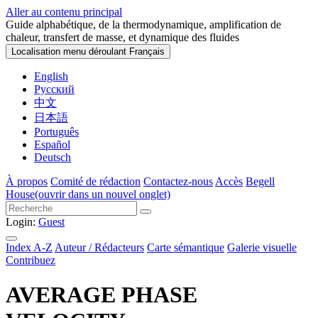
Aller au contenu principal
Guide alphabétique, de la thermodynamique, amplification de
chaleur, transfert de masse, et dynamique des fluides
Localisation menu déroulant
Français
English
Русский
中文
日本語
Português
Español
Deutsch
À propos
Comité de rédaction
Contactez-nous
Accès
Begell
House
(ouvrir dans un nouvel onglet)
Login:
Guest
Index A-Z
Auteur / Rédacteurs
Carte sémantique
Galerie visuelle
Contribuez
AVERAGE PHASE