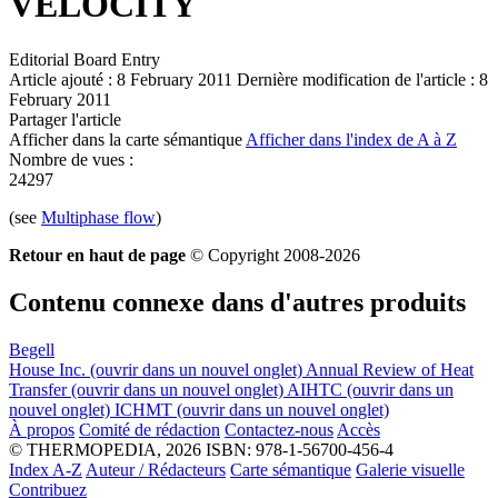
VELOCITY
Editorial Board Entry
Article ajouté : 8 February 2011
Dernière modification de l'article : 8
February 2011
Partager l'article
Afficher dans la carte sémantique
Afficher dans l'index de A à Z
Nombre de vues :
24297
(see
Multiphase flow
)
Retour en haut de page
© Copyright 2008-2026
Contenu connexe dans d'autres produits
Begell
House Inc.
(ouvrir dans un nouvel onglet)
Annual Review of Heat
Transfer
(ouvrir dans un nouvel onglet)
AIHTC
(ouvrir dans un
nouvel onglet)
ICHMT
(ouvrir dans un nouvel onglet)
À propos
Comité de rédaction
Contactez-nous
Accès
© THERMOPEDIA, 2026
ISBN: 978-1-56700-456-4
Index A-Z
Auteur / Rédacteurs
Carte sémantique
Galerie visuelle
Contribuez