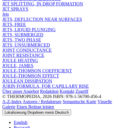
JET SPLITTING, IN DROP FORMATION
JET SPRAYS
Jets
JETS, DEFLECTION NEAR SURFACES
JETS, FREE
JETS, LIQUID PLUNGING
JETS, SUBMERGED
JETS, TWO PHASE
JETS, UNSUBMERCED
JOINT CONDUCTANCE
JOINT RESISTANCE
JOULE HEATING
JOULE, JAMES
JOULE-THOMSON COEFFICIENT
JOULE-THOMSON EFFECT
JOULEAN DISSIPATION
JURIN FORMULA, FOR CAPILLARY RISE
Über unser Angebot
Redaktion
Kontakt
Zugriff
© THERMOPEDIA, 2026
ISBN: 978-1-56700-456-4
A-Z-Index
Autoren / Redakteure
Semantische Karte
Visuelle
Galerie
Einen Beitrag leisten
Lokalisierung Dropdown menü
Deutsch
English
Русский