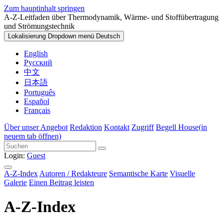
Zum hauptinhalt springen
A-Z-Leitfaden über Thermodynamik, Wärme- und Stoffübertragung
und Strömungstechnik
Lokalisierung Dropdown menü
Deutsch
English
Русский
中文
日本語
Português
Español
Français
Über unser Angebot
Redaktion
Kontakt
Zugriff
Begell House
(in
neuem tab öffnen)
Login:
Guest
A-Z-Index
Autoren / Redakteure
Semantische Karte
Visuelle
Galerie
Einen Beitrag leisten
A-Z-Index