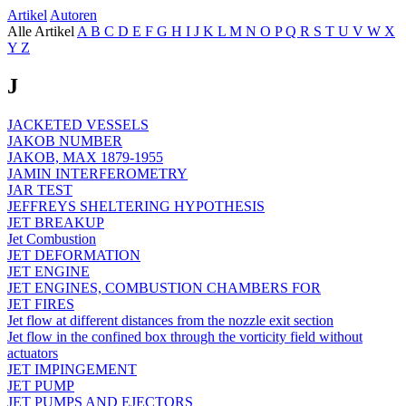
Artikel
Autoren
Alle Artikel
A
B
C
D
E
F
G
H
I
J
K
L
M
N
O
P
Q
R
S
T
U
V
W
X
Y
Z
J
JACKETED VESSELS
JAKOB NUMBER
JAKOB, MAX 1879-1955
JAMIN INTERFEROMETRY
JAR TEST
JEFFREYS SHELTERING HYPOTHESIS
JET BREAKUP
Jet Combustion
JET DEFORMATION
JET ENGINE
JET ENGINES, COMBUSTION CHAMBERS FOR
JET FIRES
Jet flow at different distances from the nozzle exit section
Jet flow in the confined box through the vorticity field without
actuators
JET IMPINGEMENT
JET PUMP
JET PUMPS AND EJECTORS