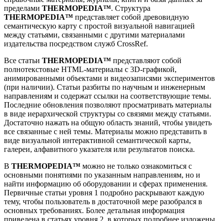
пределами
THERMOPEDIA™
. Структура
THERMOPEDIA™
представляет собой древовидную
семантическую карту с простой визуальной навигацией
между статьями, связанными с другими материалами
издательства посредством служб CrossRef.
Все статьи
THERMOPEDIA™
представляют собой
полнотекстовые HTML-материалы с 3D-графикой,
анимированными объектами и видеозаписями экспериментов
(при наличии). Статьи разбиты по научным и инженерным
направлениям и содержат ссылки на соответствующие темы.
Последние обновления позволяют просматривать материалы
в виде иерархической структуры со связями между статьями.
Достаточно нажать на общую область знаний, чтобы увидеть
все связанные с ней темы. Материалы можно представить в
виде визуальной интерактивной семантической карты,
галереи, алфавитного указателя или результатов поиска.
В
THERMOPEDIA™
можно не только ознакомиться с
основными понятиями по указанным направлениям, но и
найти информацию об оборудовании и сферах применения.
Первичные статьи уровня 1 подробно раскрывают каждую
тему, чтобы пользователь в достаточной мере разобрался в
основных требованиях. Более детальная информация
приведена в статьях уровня 2, в которых подробнее изложены