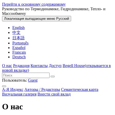
Перейти к основному содержимому
Руководство по Термодинамике, Гидродинамике, Тепло- и
Массообмену
Локализация выпадающее меню
Русский
English
中文
日本語
Português
Español
Français
Deutsch
О нас
Редакция
Контакты
Доступ
Begell House
(открывается в
новой вкладке)
Пользователь:
Guest
А-Я Индекс
Авторы / Редакторы
Семантическая карта
Визуальная галерея
Внести свой вклад
О нас