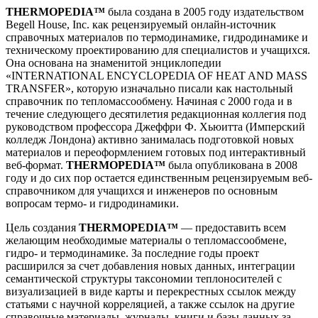
THERMOPEDIA™
была создана в 2005 году издательством
Begell House, Inc. как рецензируемый онлайн-источник
справочных материалов по термодинамике, гидродинамике и
техническому проектированию для специалистов и учащихся.
Она основана на знаменитой энциклопедии
«INTERNATIONAL ENCYCLOPEDIA OF HEAT AND MASS
TRANSFER», которую изначально писали как настольный
справочник по тепломассообмену. Начиная с 2000 года и в
течение следующего десятилетия редакционная коллегия под
руководством профессора Джеффри Ф. Хьюитта (Имперский
колледж Лондона) активно занималась подготовкой новых
материалов и переоформлением готовых под интерактивный
веб-формат.
THERMOPEDIA™
была опубликована в 2008
году и до сих пор остается единственным рецензируемым веб-
справочником для учащихся и инженеров по основным
вопросам термо- и гидродинамики.
Цель создания
THERMOPEDIA™
— предоставить всем
желающим необходимые материалы о тепломассообмене,
гидро- и термодинамике. За последние годы проект
расширился за счет добавления новых данных, интеграции
семантической структуры таксономии теплоносителей с
визуализацией в виде карты и перекрестных ссылок между
статьями с научной корреляцией, а также ссылок на другие
справочные материалы, журналы, книги и базы данных за