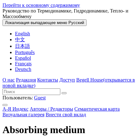
Перейти к основному содержимому
Руководство по Термодинамике, Гидродинамике, Тепло- и
Массообмену
Локализация выпадающее меню
Русский
English
中文
日本語
Português
Español
Français
Deutsch
О нас
Редакция
Контакты
Доступ
Begell House
(открывается в
новой вкладке)
Пользователь:
Guest
А-Я Индекс
Авторы / Редакторы
Семантическая карта
Визуальная галерея
Внести свой вклад
Absorbing medium