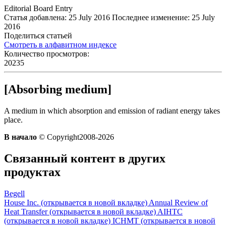
Editorial Board Entry
Статья добавлена: 25 July 2016
Последнее изменение: 25 July
2016
Поделиться статьей
Смотреть в алфавитном индексе
Количество просмотров:
20235
[Absorbing medium]
A medium in which absorption and emission of radiant energy takes
place.
В начало
© Copyright2008-2026
Связанный контент в других
продуктах
Begell
House Inc.
(открывается в новой вкладке)
Annual Review of
Heat Transfer
(открывается в новой вкладке)
AIHTC
(открывается в новой вкладке)
ICHMT
(открывается в новой