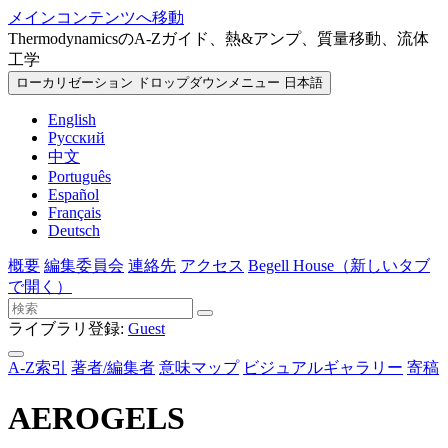
メインコンテンツへ移動
ThermodynamicsのA-Zガイド、熱&アンプ、質量移動、流体
工学
ローカリゼーション ドロップダウンメニュー
日本語
English
Русский
中文
Português
Español
Français
Deutsch
概要
編集委員会
連絡先
アクセス
Begell House
（新しいタブ
で開く）
ライブラリ登録:
Guest
A-Z索引
著者/編集者
意味マップ
ビジュアルギャラリー
寄稿
AEROGELS