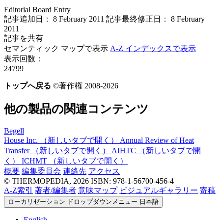
Editorial Board Entry
記事追加日： 8 February 2011
記事最終修正日： 8 February
2011
記事を共有
セマンティック マップで表示
A-Z インデックスで表示
表示回数：
24799
トップへ戻る
©著作権 2008-2026
他の製品の関連コンテンツ
Begell
House Inc.
（新しいタブで開く）
Annual Review of Heat
Transfer
（新しいタブで開く）
AIHTC
（新しいタブで開
く）
ICHMT
（新しいタブで開く）
概要
編集委員会
連絡先
アクセス
© THERMOPEDIA, 2026
ISBN: 978-1-56700-456-4
A-Z索引
著者/編集者
意味マップ
ビジュアルギャラリー
寄稿
ローカリゼーション ドロップダウンメニュー
日本語
English