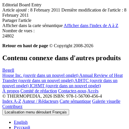
Editorial Board Entry
Article ajouté : 8 February 2011
Dernière modification de l'article : 8
February 2011
Partager l'article
Afficher dans la carte sémantique
Afficher dans l'index de A à Z
Nombre de vues :
24802
Retour en haut de page
© Copyright 2008-2026
Contenu connexe dans d'autres produits
Begell
House Inc.
(ouvrir dans un nouvel onglet)
Annual Review of Heat
Transfer
(ouvrir dans un nouvel onglet)
AIHTC
(ouvrir dans un
nouvel onglet)
ICHMT
(ouvrir dans un nouvel onglet)
À propos
Comité de rédaction
Contactez-nous
Accès
© THERMOPEDIA, 2026
ISBN: 978-1-56700-456-4
Index A-Z
Auteur / Rédacteurs
Carte sémantique
Galerie visuelle
Contribuez
Localisation menu déroulant
Français
English
Русский