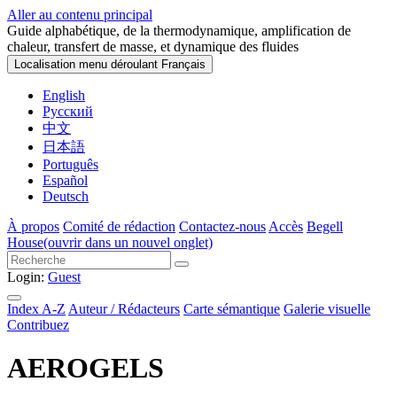
Aller au contenu principal
Guide alphabétique, de la thermodynamique, amplification de
chaleur, transfert de masse, et dynamique des fluides
Localisation menu déroulant
Français
English
Русский
中文
日本語
Português
Español
Deutsch
À propos
Comité de rédaction
Contactez-nous
Accès
Begell
House
(ouvrir dans un nouvel onglet)
Login:
Guest
Index A-Z
Auteur / Rédacteurs
Carte sémantique
Galerie visuelle
Contribuez
AEROGELS