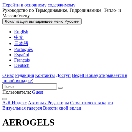
Перейти к основному содержимому
Руководство по Термодинамике, Гидродинамике, Тепло- и
Массообмену
Локализация выпадающее меню
Русский
English
中文
日本語
Português
Español
Français
Deutsch
О нас
Редакция
Контакты
Доступ
Begell House
(открывается в
новой вкладке)
Пользователь:
Guest
А-Я Индекс
Авторы / Редакторы
Семантическая карта
Визуальная галерея
Внести свой вклад
AEROGELS