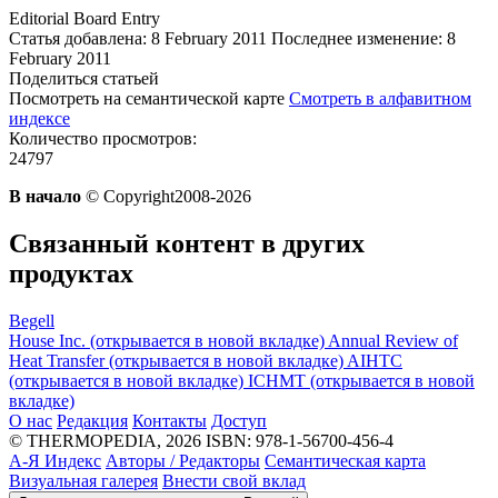
Editorial Board Entry
Статья добавлена: 8 February 2011
Последнее изменение: 8
February 2011
Поделиться статьей
Посмотреть на семантической карте
Смотреть в алфавитном
индексе
Количество просмотров:
24797
В начало
© Copyright2008-2026
Связанный контент в других
продуктах
Begell
House Inc.
(открывается в новой вкладке)
Annual Review of
Heat Transfer
(открывается в новой вкладке)
AIHTC
(открывается в новой вкладке)
ICHMT
(открывается в новой
вкладке)
О нас
Редакция
Контакты
Доступ
© THERMOPEDIA, 2026
ISBN: 978-1-56700-456-4
А-Я Индекс
Авторы / Редакторы
Семантическая карта
Визуальная галерея
Внести свой вклад